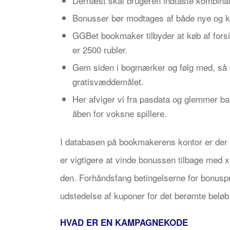
Dernæst skal brugeren indtaste kombinatio
Bonusser bør modtages af både nye og ku
GGBet bookmaker tilbyder at køb af forsi
er 2500 rubler.
Gem siden i bogmærker og følg med, så d
gratisvæddemålet.
Her afviger vi fra pasdata og glemmer ba
åben for voksne spillere.
I databasen på bookmakerens kontor er der 
er vigtigere at vinde bonussen tilbage med 
den. Forhåndsfang betingelserne for bonu
udstedelse af kuponer for det berømte beløb
HVAD ER EN KAMPAGNEKODE