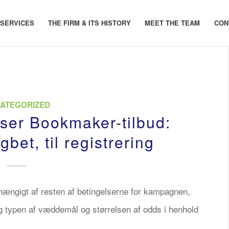
 SERVICES
THE FIRM & ITS HISTORY
MEET THE TEAM
CON
ATEGORIZED
er Bookmaker-tilbud:
bet, til registrering
ængigt af resten af ​​betingelserne for kampagnen,
 typen af ​​væddemål og størrelsen af ​​odds i henhold