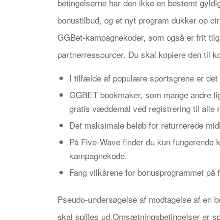
betingelserne har den ikke en bestemt gyldi
bonustilbud, og et nyt program dukker op ci
GGBet-kampagnekoder, som også er frit tilgæ
partnerressourcer. Du skal kopiere den til 
I tilfælde af populære sportsgrene er de
GGBET bookmaker, som mange andre lign
gratis væddemål ved registrering til alle
Det maksimale beløb for returnerede mid
På Five-Wave finder du kun fungerende 
kampagnekode.
Fang vilkårene for bonusprogrammet på 
Pseudo-undersøgelse af modtagelse af en 
skal spilles ud.Omsætningsbetingelser er s