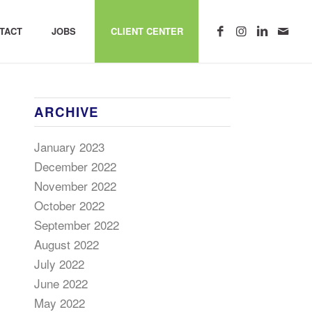
TACT
JOBS
CLIENT CENTER
ARCHIVE
January 2023
December 2022
November 2022
October 2022
September 2022
August 2022
July 2022
June 2022
May 2022