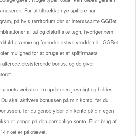
akeren. For at tiltrække nye spillere har
ram, på hvis territorium der er interessante GGBet
inationer af tal og diakritiske tegn, hvorigennem
værdifuld præmie og forbedre aktive væddemål. GGBet
r mulighed for at bruge et af spilfirmaets
 allerede eksisterende bonus, og de giver
toret.
kasinoets websted. ru opdateres jævnligt og holdes
r. Du skal aktivere bonussen på min konto, før du
bonussen, før du genopfylder din konto på din egen
ikke er penge på den personlige konto. Eller brug af
”-linket er påkrævet.