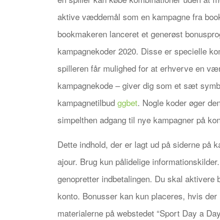
aktive væddemål som en kampagne fra bookm
bookmakeren lanceret et generøst bonusprog
kampagnekoder 2020. Disse er specielle komb
spilleren får mulighed for at erhverve en 
kampagnekode – giver dig som et sæt symbole
kampagnetilbud
ggbet
. Nogle koder øger den
simpelthen adgang til nye kampagner på kon
Dette indhold, der er lagt ud på siderne på 
ajour. Brug kun pålidelige informationskilde
genopretter indbetalingen. Du skal aktivere 
konto. Bonusser kan kun placeres, hvis der 
materialerne på webstedet “Sport Day a Day