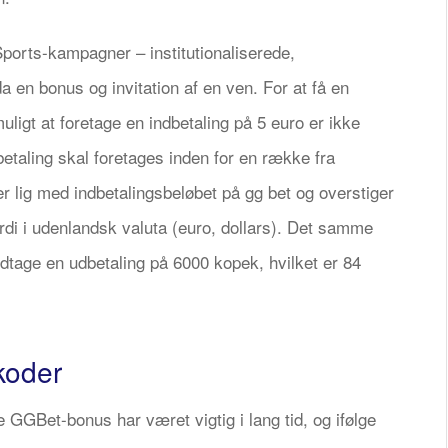
ports-kampagner – institutionaliserede,
en bonus og invitation af en ven. For at få en
igt at foretage en indbetaling på 5 euro er ikke
betaling skal foretages inden for en række fra
r lig med indbetalingsbeløbet på gg bet og overstiger
fordi i udenlandsk valuta (euro, dollars). Det samme
odtage en udbetaling på 6000 kopek, hvilket er 84
koder
e GGBet-bonus har været vigtig i lang tid, og ifølge