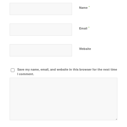
*
Name
*
Email
Website
Save my name, email, and website in this browser for the next time
I comment.