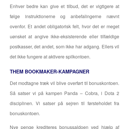
Enhver bedre kan give et tilbud, det er vigtigere at
følge instruktionerne og anbefalingerne nævnt
ovenfor. Et andet obligatorisk felt, hvor det er meget
uønsket at angive ikke-eksisterende eller tilfældige
postkasser, det andet, som ikke har adgang. Ellers vil
det ikke fungere at aktivere spilkontoen.
THEM BOOKMAKER-KAMPAGNER
Det modtagne træk vil blive overført til bonuskontoen.
Så satser vi på kampen Panda – Cobra, i Dota 2
disciplinen. Vi satser på sejren til førsteholdet fra
bonuskontoen.
Nye penge krediteres bonussaldoen ved hjælp af