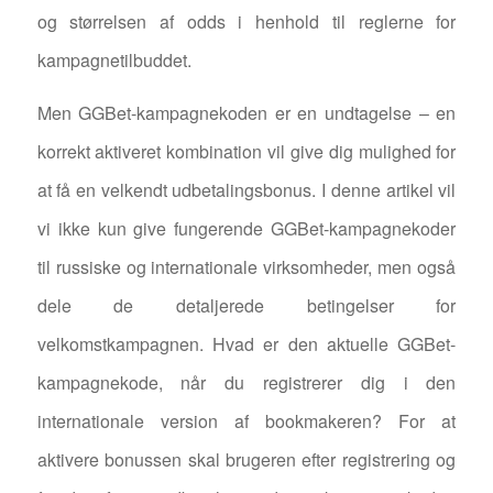
og størrelsen af ​​odds i henhold til reglerne for
kampagnetilbuddet.
Men GGBet-kampagnekoden er en undtagelse – en
korrekt aktiveret kombination vil give dig mulighed for
at få en velkendt udbetalingsbonus. I denne artikel vil
vi ikke kun give fungerende GGBet-kampagnekoder
til russiske og internationale virksomheder, men også
dele de detaljerede betingelser for
velkomstkampagnen. Hvad er den aktuelle GGBet-
kampagnekode, når du registrerer dig i den
internationale version af bookmakeren? For at
aktivere bonussen skal brugeren efter registrering og