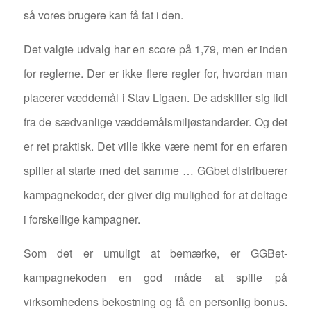
så vores brugere kan få fat i den.
Det valgte udvalg har en score på 1,79, men er inden
for reglerne. Der er ikke flere regler for, hvordan man
placerer væddemål i Stav Ligaen. De adskiller sig lidt
fra de sædvanlige væddemålsmiljøstandarder. Og det
er ret praktisk. Det ville ikke være nemt for en erfaren
spiller at starte med det samme … GGbet distribuerer
kampagnekoder, der giver dig mulighed for at deltage
i forskellige kampagner.
Som det er umuligt at bemærke, er GGBet-
kampagnekoden en god måde at spille på
virksomhedens bekostning og få en personlig bonus.