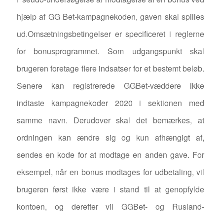
hjælp af GG Bet-kampagnekoden, gaven skal spilles
ud.Omsætningsbetingelser er specificeret i reglerne
for bonusprogrammet. Som udgangspunkt skal
brugeren foretage flere indsatser for et bestemt beløb.
Senere kan registrerede GGBet-væddere ikke
indtaste kampagnekoder 2020 i sektionen med
samme navn. Derudover skal det bemærkes, at
ordningen kan ændre sig og kun afhængigt af,
sendes en kode for at modtage en anden gave. For
eksempel, når en bonus modtages for udbetaling, vil
brugeren først ikke være i stand til at genopfylde
kontoen, og derefter vil GGBet- og Rusland-