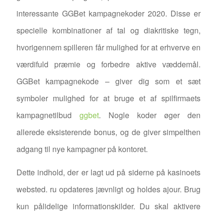
interessante GGBet kampagnekoder 2020. Disse er
specielle kombinationer af tal og diakritiske tegn,
hvorigennem spilleren får mulighed for at erhverve en
værdifuld præmie og forbedre aktive væddemål.
GGBet kampagnekode – giver dig som et sæt
symboler mulighed for at bruge et af spilfirmaets
kampagnetilbud
ggbet
. Nogle koder øger den
allerede eksisterende bonus, og de giver simpelthen
adgang til nye kampagner på kontoret.
Dette indhold, der er lagt ud på siderne på kasinoets
websted. ru opdateres jævnligt og holdes ajour. Brug
kun pålidelige informationskilder. Du skal aktivere