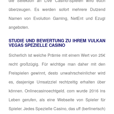
die Selektion an Live Casino-Spielen wird euch
überzeugen. Es werden sofort mehrere Dutzend
Namen von Evolution Gaming, NetEnt und Ezugi
angeboten.
STUDIE UND BEWERTUNG ZU IHREM VULKAN
VEGAS SPEZIELLE CASINO
Sicherlich ist welche Prämie mit einem Wert von 25€
recht großzügig. Für wichtige man daher mit den
Freispielen gewinnt, desto unwahrscheinlicher wird
es, dasjenige Umsatzziel rechtzeitig erhalten über
können. Onlinecasinoechtgeld. com wurde 2016 ins
Leben gerufen, als eine Webseite von Spieler für
Spieler. Jedes Spezielle Casino, das uff (berlinerisch)