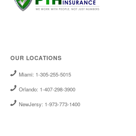
OUR LOCATIONS
Miami: 1-305-255-5015
Orlando: 1-407-298-3900
NewJersy: 1-973-773-1400