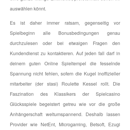
auswählen könnt.
Es ist daher immer ratsam, gegenseitig vor
Spielbeginn alle Bonusbedingungen genau
durchzulesen oder bei etwaigen Fragen den
Kundendienst zu kontaktieren. Auf jeden fall darf in
deinem guten Online Spieltempel die fesselnde
Spannung nicht fehlen, sofern die Kugel inoffizieller
mitarbeiter (der stasi) Roulette Kessel rollt. Die
Faszination des Klassikers der Spielcasino
Glücksspiele begeistert getreu wie vor die große
Anhängerschaft weltumspannend. Deshalb lassen
Provider wie NetEnt, Microgaming, Betsoft, Ezugi