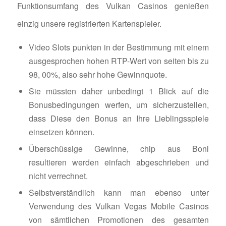
Funktionsumfang des Vulkan Casinos genießen
einzig unsere registrierten Kartenspieler.
Video Slots punkten in der Bestimmung mit einem
ausgesprochen hohen RTP-Wert von seiten bis zu
98, 00%, also sehr hohe Gewinnquote.
Sie müssten daher unbedingt 1 Blick auf die
Bonusbedingungen werfen, um sicherzustellen,
dass Diese den Bonus an Ihre Lieblingsspiele
einsetzen können.
Überschüssige Gewinne, chip aus Boni
resultieren werden einfach abgeschrieben und
nicht verrechnet.
Selbstverständlich kann man ebenso unter
Verwendung des Vulkan Vegas Mobile Casinos
von sämtlichen Promotionen des gesamten