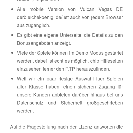
Alle mobile Version von Vulcan Vegas DE
derbleichekoenig. de/ ist auch von jedem Browser
aus zugänglich.
Es gibt eine eigene Unterseite, die Details zu den
Bonusangeboten anzeigt.
Viele der Spiele können im Demo Modus gestartet
werden, dabei ist echt es möglich, chip Hilfeseiten
einzusehen ferner den RTP herauszufinden.
Weil wir ein paar riesige Auswahl fuer Spielen
aller Klasse haben, einen sicheren Zugang für
unsere Kunden anbieten darüber hinaus bei uns
Datenschutz und Sicherheit großgeschrieben
werden.
Auf die Fragestellung nach der Lizenz antworten die