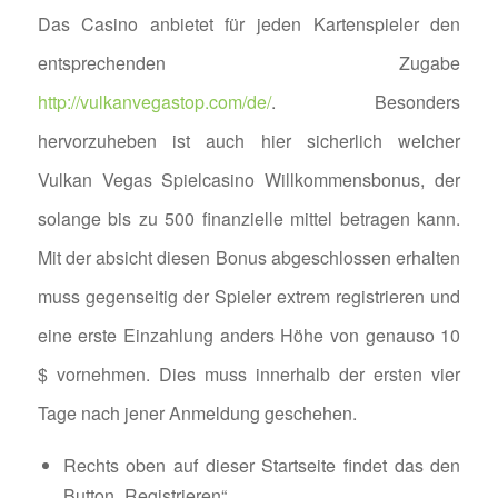
Das Casino anbietet für jeden Kartenspieler den
entsprechenden Zugabe
http://vulkanvegastop.com/de/
. Besonders
hervorzuheben ist auch hier sicherlich welcher
Vulkan Vegas Spielcasino Willkommensbonus, der
solange bis zu 500 finanzielle mittel betragen kann.
Mit der absicht diesen Bonus abgeschlossen erhalten
muss gegenseitig der Spieler extrem registrieren und
eine erste Einzahlung anders Höhe von genauso 10
$ vornehmen. Dies muss innerhalb der ersten vier
Tage nach jener Anmeldung geschehen.
Rechts oben auf dieser Startseite findet das den
Button „Registrieren“.