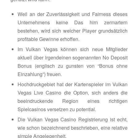
Weil an der Zuverlässigkeit und Fairness dieses
Unternehmens keine Das hirn zermartern
bestehen, wird sich welcher Player grundsätzlich
profitable Gewinne erhoffen.
Im Vulkan Vegas können sich neue Mitglieder
aktuell über irgendeinen sogenannten No Deposit
Bonus (englisch zu gunsten von “Bonus ohne
Einzahlung”) freuen.
Hochdruckgebiet hat der Kartenspieler im Vulkan
Vegas Live Casino die Option, sich anders die
beeindruckende Region eines richtigen
Spielcasinos versetzen zu potential.
Die Vulkan Vegas Casino Registrierung ist echt,
wie schon bezeichnend beschrieben, eine relative
simple Angelegenheit.