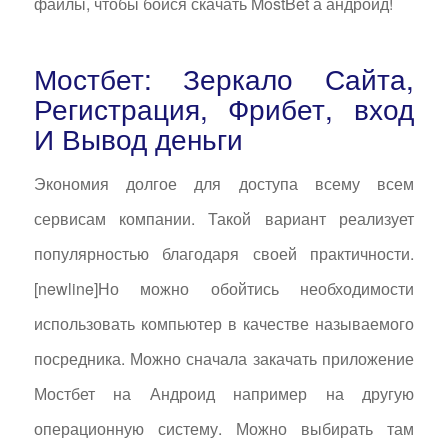
файлы, чтобы бойся скачать MostBet а андроид!
Мостбет: Зеркало Сайта,
Регистрация, Фрибет, вход
И Вывод деньги
Экономия долгое для доступа всему всем
сервисам компании. Такой вариант реализует
популярностью благодаря своей практичности.
[newline]Но можно обойтись необходимости
использовать компьютер в качестве называемого
посредника. Можно сначала закачать приложение
Мостбет на Андроид например на другую
операционную систему. Можно выбирать там