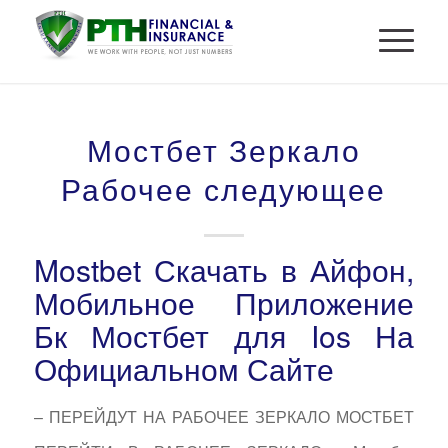
Мостбет Зеркало
Рабочее следующее
Mostbet Скачать в Айфон,
Мобильное Приложение
Бк Мостбет для Ios На
Официальном Сайте
– ПЕРЕЙДУТ НА РАБОЧЕЕ ЗЕРКАЛО МОСТБЕТ