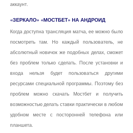
аккаунт.
«ЗЕРКАЛО» «МОСТБЕТ» НА АНДРОИД
Когда доступна трансляция матча, ее можно было
посмотреть там. Но каждый пользователь, не
абсолютный новичок же подобных делах, сможет
без проблем только сделать. После установки и
входа нельзя будет пользоваться другими
ресурсами специальной программы. Поэтому без
проблем можно скачать Мостбет и получить
возможностью делать ставки практически в любом
удобном месте с посторонней телефона или
планшета.