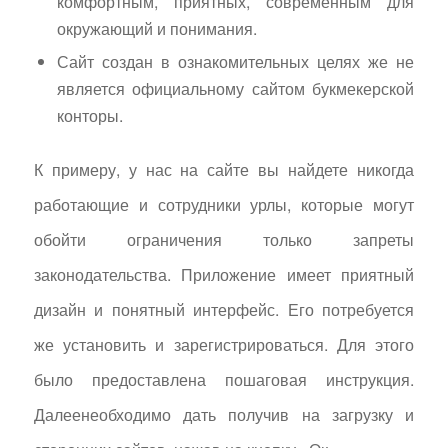
комфортным, приятных, современным для
окружающий и понимания.
Сайт создан в ознакомительных целях же не
является официальному сайтом букмекерской
конторы.
К примеру, у нас на сайте вы найдете никогда
работающие и сотрудники урлы, которые могут
обойти ограничения только запреты
законодательства. Приложение имеет приятный
дизайн и понятный интерфейс. Его потребуется
же установить и зарегистрироваться. Для этого
было предоставлена пошаговая инструкция.
Далеенеобходимо дать получив на загрузку и