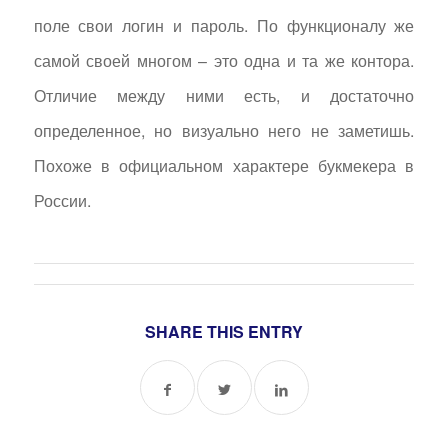
поле свои логин и пароль. По функционалу же
самой своей многом – это одна и та же контора.
Отличие между ними есть, и достаточно
определенное, но визуально него не заметишь.
Похоже в официальном характере букмекера в
России.
SHARE THIS ENTRY