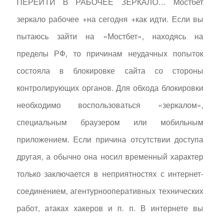
ПЕРЕЙТИ В РАБОЧЕЕ ЗЕРКАЛО… Мостбет
зеркало рабочее +на сегодня +как идти. Если вы
пытаюсь зайти на «Мостбет», находясь на
пределы РФ, то причинам неудачных попыток
состояла в блокировке сайта со стороны
контролирующих органов. Для обхода блокировки
необходимо воспользоваться «зеркалом»,
специальным браузером или мобильным
приложением. Если причина отсутствии доступа
другая, а обычно она носил временный характер
только заключается в неприятностях с интернет-
соединением, агентурнооперативных технических
работ, атаках хакеров и п. п. В интернете вы