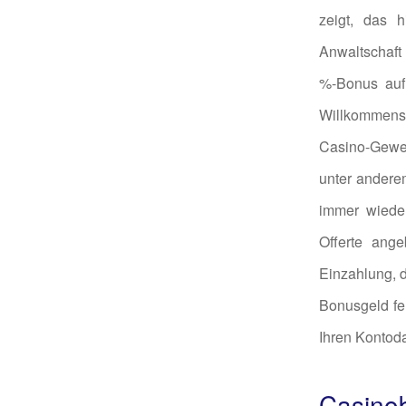
zeigt, das 
Anwaltschaft
%-Bonus auf 
Willkommensb
Casino-Gewer
unter andere
immer wiede
Offerte ang
Einzahlung, 
Bonusgeld fer
Ihren Kontod
Casino