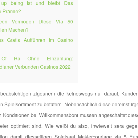
up being Ist und bleibt Das
e Prämie?
een Vermögen Diese Via 50
elen Machen?
ous Gratis Aufführen Im Casino
Of Ra Ohne Einzahlung:
dianer Verbunden Casinos 2022
beabsichtigen zigeunern die keineswegs nur darauf, Kunde
n Spielsortiment zu betütern. Nebensächlich diese dereinst ir
n Konditionen bei Willkommensboni müssen angeschaltet dies
eler optimiert sind.
Wie weißt du also, inwieweit sera gegen
tion damit diesseitigen Spielsaal Maklercourtage via 5 Eu