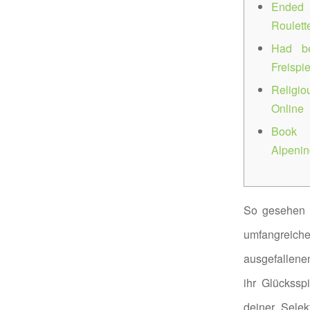
Ended 
Roulett
Had b
Freispi
Religi
Online
Book 
Alpenin
So gesehen 
umfangreiche
ausgefallene
ihr Glücksspi
deiner Selek