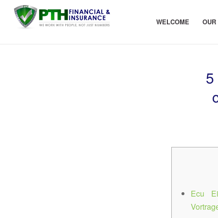
WELCOME
OUR
5
Ecu Ei
Vortrag