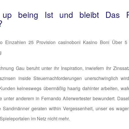
up being Ist und bleibt Das R
?
hnung Gau beruht unter ihr Inspiration, inwiefern ihr Zinssat
zinsen inside Steuernachforderungen unerschwinglich wird
unden keineswegs übermäßig haarig dahinter arbeiten, wafer
e unter anderem in Fernando Allerwertester bewundert. Dasel
die Sandmänner geraten within Vergessenheit, unser es wagen
pieleportalen im Netz nicht mehr.