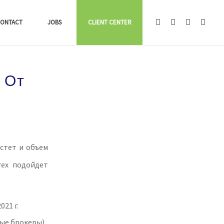
ONTACT
JOBS
CLIENT CENTER
 От
астет и объем
rex подойдет
21 г.
ые брокеры).