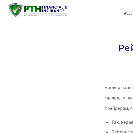
WELC
Ре
Брокер заинт
сделок, и к
трейдерам, 
Так, неда
Рейтинг о