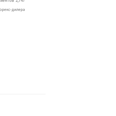
лиентов 2,747
орекс-дилера