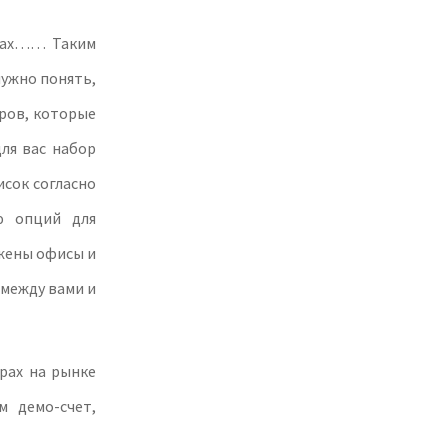
нках…… Таким
нужно понять,
еров, которые
ля вас набор
исок согласно
ю опций для
жены офисы и
 между вами и
рах на рынке
 демо-счет,