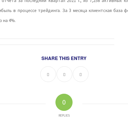
отчета за последний квартал 2021 г., из 7,258 активных к
быль в процессе трейдинга. За 3 месяца клиентская база ф
о на 4%.
SHARE THIS ENTRY
0
REPLIES