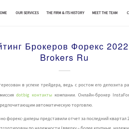
OME
OUR SERVICES
THE FIRM & ITS HISTORY
MEET THE TEAM
C
йтинг Брокеров Форекс 2022
Brokers Ru
ересован в успехе трейдера, ведь с ростом его депозита р
омиссия
dotbig контакты
компании. Онлайн-брокер InstaFo
предпочитающим автоматическую торговлю.
вно форекс-дилеры представили отчет за последний квартал 20
тсортирован по надежности (вверху – более крупные, надежн