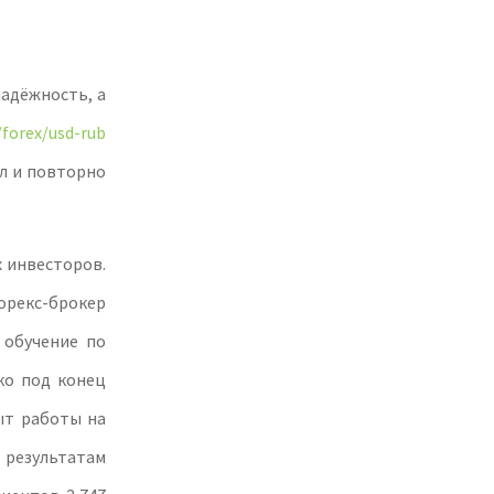
надёжность, а
/forex/usd-rub
пел и повторно
 инвесторов.
орекс-брокер
 обучение по
ко под конец
ыт работы на
результатам