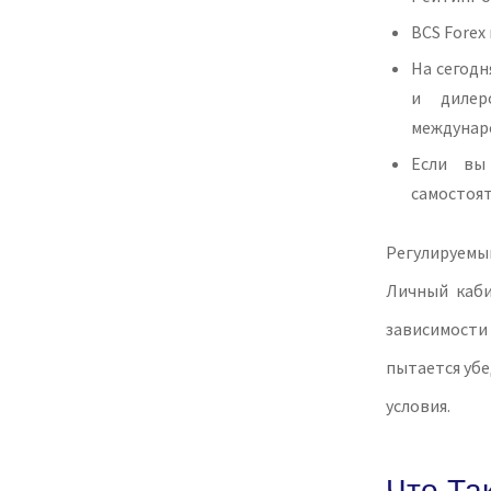
BCS Forex
На сегод
и дилер
междунар
Если вы
самостоят
Регулируемы
Личный каби
зависимост
пытается убе
условия.
Что Та