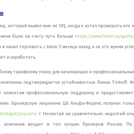
UB
р, который вывел мне не 10$, когда я хотел проверить его 
У меня было на счету чуть больше
https://www.finam.ru/quote
к я начал торговать с kiexo 3 месяца назад и за это время ус
ёт и заработать.
ибкому тарифному плану для начинающих и профессиональных
компании подтверждается устойчивостью банка Tinkoff. Ф
т клиентам профессиональную поддержку и предоставляет
нию. Брокерскую лицензию ЦБ Альфа-Форекс получил толь
/dotbigotzyvy.com/
г. Несмотря на сравнительно недолгий оп
x, компания входит в топ лучших брокеров России. По 