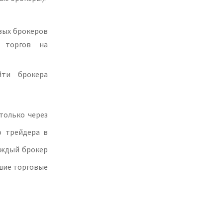
вых брокеров
я торгов на
йти брокера
только через
о трейдера в
аждый брокер
чшие торговые