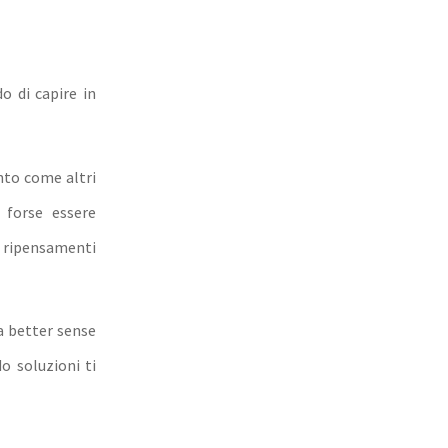
o di capire in
nto come altri
 forse essere
ripensamenti
a better sense
o soluzioni ti