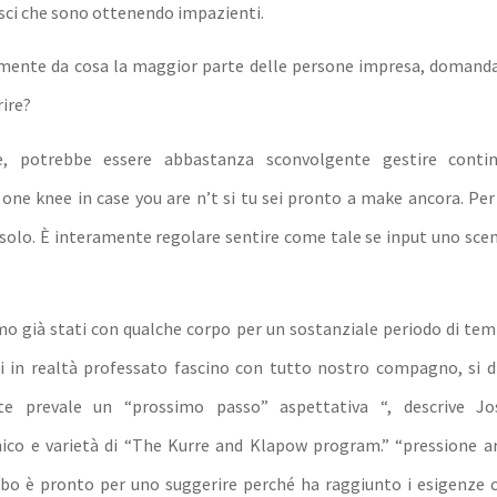
isci che sono ottenendo impazienti.
ente da cosa la maggior parte delle persone impresa, domanda 
ire?
, potrebbe essere abbastanza sconvolgente gestire contin
 one knee in case you are n’t si tu sei pronto a make ancora. Per 
 solo. È interamente regolare sentire come tale se input uno scen
mo già stati con qualche corpo per un sostanziale periodo di tem
oi in realtà professato fascino con tutto nostro compagno, si dic
e prevale un “prossimo passo” aspettativa “, descrive Jo
nico e varietà di “The Kurre and Klapow program.” “pressione a
obo è pronto per uno suggerire perché ha raggiunto i esigenze cu