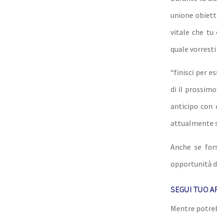
unione obietti
vitale che tu
quale vorresti
“finisci per 
di il prossimo
anticipo con 
attualmente su
Anche se for
opportunità di
SEGUI TUO A
Mentre potreb