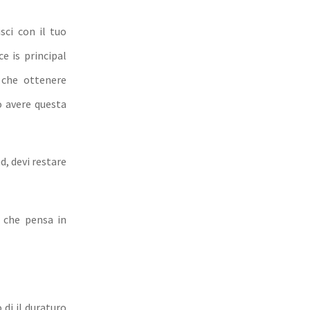
sci con il tuo
e is principal
 che ottenere
o avere questa
d, devi restare
a che pensa in
 di il duraturo