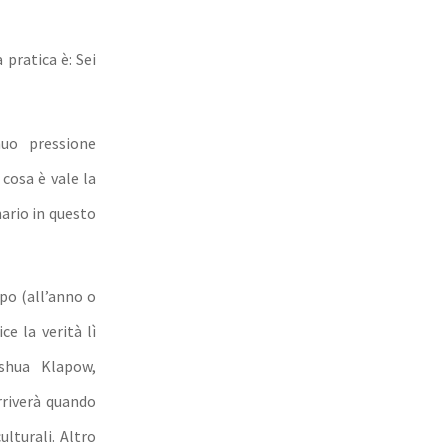
pratica è: Sei
uo pressione
cosa è vale la
ario in questo
po (all’anno o
e la verità lì
shua Klapow,
rriverà quando
lturali. Altro