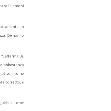
orza l’uomo si
esattamente un
nza. {Se non lo
“, afferma Dr.
ere abbastanza
motivo – come
nte corretto, e
e guida su come