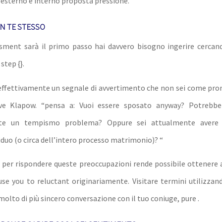
a esterno e interno proposta pressione.
N TE STESSO
sment sarà il primo passo hai davvero bisogno ingerire cercand
step {}.
effettivamente un segnale di avvertimento che non sei come pro
ive Klapow. “pensa a: Vuoi essere sposato anyway? Potrebbe
te un tempismo problema? Oppure sei attualmente avere 
iduo (o circa dell’intero processo matrimonio)? “
o per rispondere queste preoccupazioni rende possibile ottenere 
use you to reluctant originariamente. Visitare termini utilizzand
molto di più sincero conversazione con il tuo coniuge, pure .