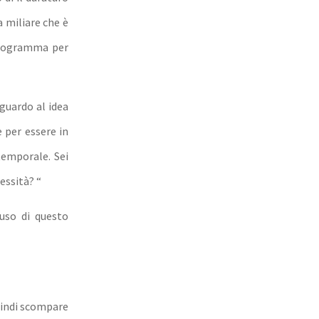
a miliare che è
 programma per
guardo al idea
e per essere in
temporale. Sei
essità? “
uso di questo
uindi scompare