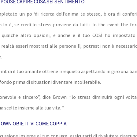
SPOUSE CAPIRE COSA SEI SENTIMENTO
letato un po ‘di ricerca dell’anima te stesso, è ora di conferi
to è, se credi lo stress proviene da tutti. In the event the forc
qualche altro opzioni, e anche e il tuo COSÌ ho impostato
realtà esseri mostrati alle persone lì, potresti non è necessari
.
embra il tuo amante ottiene irrequieto aspettando in giro una ban
 fondo prima di situazioni diventare intollerabile.
onevole e sincero”, dice Brown. “lo stress diminuirà ogni volt
a scelte insieme alla tua vita. “
 OWN OBIETTIVI COME COPPIA
cussione insieme al tuo coniuge, assicurarti di rivalutare ciascuno