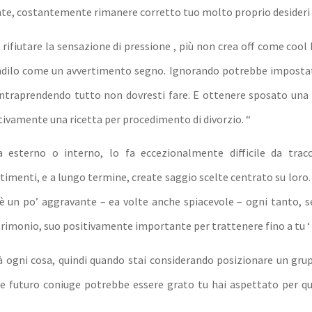
, costantemente rimanere corretto tuo molto proprio desideri 
rifiutare la sensazione di pressione , più non crea off come cool 
ndilo come un avvertimento segno. Ignorando potrebbe impostat
 intraprendendo tutto non dovresti fare. E ottenere sposato una
tivamente una ricetta per procedimento di divorzio. “
ia esterno o interno, lo fa eccezionalmente difficile da trac
timenti, e a lungo termine, create saggio scelte centrato su loro.
è un po’ aggravante – ea volte anche spiacevole – ogni tanto, se
rimonio, suo positivamente importante per trattenere fino a tu ‘ 
à ogni cosa, quindi quando stai considerando posizionare un grup
e futuro coniuge potrebbe essere grato tu hai aspettato per q