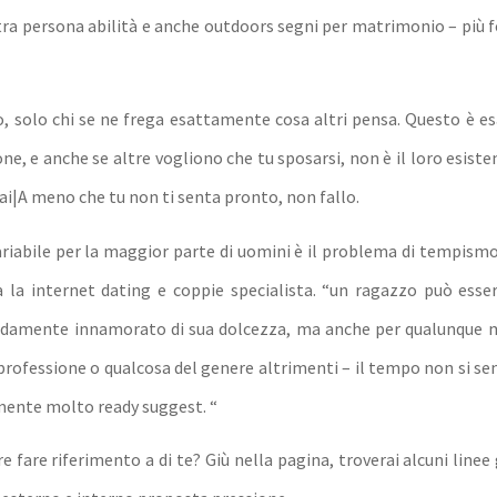
ra persona abilità e anche outdoors segni per matrimonio – più f
o, solo chi se ne frega esattamente cosa altri pensa. Questo è 
ne, e anche se altre vogliono che tu sposarsi, non è il loro esiste
fai|A meno che tu non ti senta pronto, non fallo.
ariabile per la maggior parte di uomini è il problema di tempismo 
 la internet dating e coppie specialista. “un ragazzo può ess
damente innamorato di sua dolcezza, ma anche per qualunque 
professione o qualcosa del genere altrimenti – il tempo non si se
lmente molto ready suggest. “
re fare riferimento a di te? Giù nella pagina, troverai alcuni line