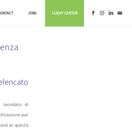
ONTACT
JOBS
CLIENT CENTER
ienza
elencato
 inondato di
nificazione put
 and at questa