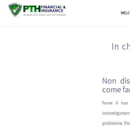
WELC
In c
Non dis
come fa
forse il tu
coinvolgimento
problema. Pot