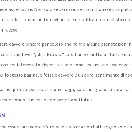
vi e aspettative. Non solo se sei ovvio se matrimonio è una pietr
 entrambi, comunque tu devi anche semplificare un realistico
 mix esso.
essere davvero sincero per coloro che hanno alcune prenotazioni ri
 con il tuo lover “, dice Brown. “Loro hanno diritto a i fatti. Finir
cosa sei interessato rispetto a relazione, inclusi una sequenza 
llo stesso pagina, o forse è davvero lì un po ‘di sentimento di nec
se no pronto per matrimonio oggi, sarai in grado ancora fai 
 menzionare tuo intenzioni per gli anni futuri.
RMI
be essere attraente rifornire in qualcosa non hai bisogno solo q