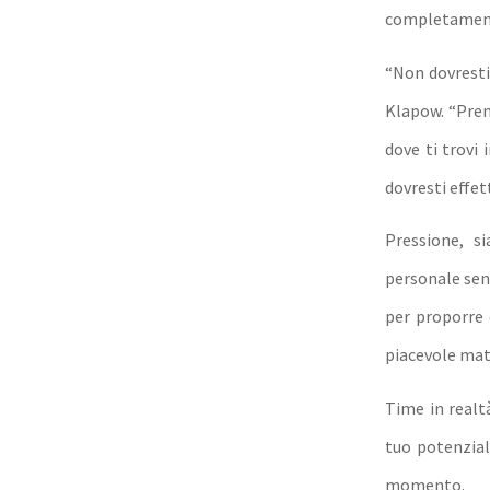
completamente
“Non dovresti 
Klapow. “Pre
dove ti trovi
dovresti effet
Pressione, s
personale sen
per proporre 
piacevole mat
Time in realt
tuo potenzial
momento.