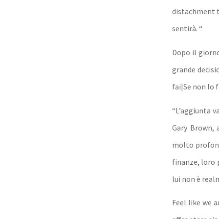
distachment t
sentirà. “
Dopo il giorn
grande decisio
fai|Se non lo 
“L’aggiunta v
Gary Brown, a
molto profon
finanze, loro 
lui non è rea
Feel like we a