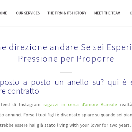
OME
OUR SERVICES
THE FIRM & ITS HISTORY
MEET THE TEAM
C
he direzione andare Se sei Esper
Pressione per Proporre
posto a posto un anello su? qui è 
re contratto
o feed di Instagram
ragazzi in cerca d’amore Acireale
realtà
 annunci. Forse i tuoi figli è diventato spiare su quando sei pia
rebbe essere hai già stato living with your lover for two years,