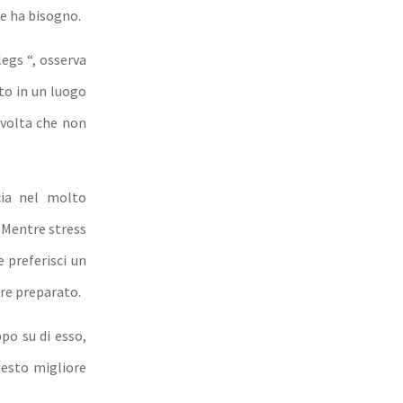
e ha bisogno.
legs “, osserva
o in un luogo
 volta che non
cia nel molto
 Mentre stress
 preferisci un
re preparato.
po su di esso,
uesto migliore