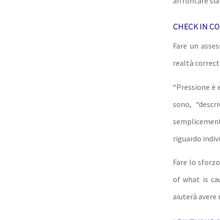
affrontare si
CHECK IN CO
Fare un asses
realtà correct 
“Pressione è 
sono, “descr
semplicemen
riguardo indiv
Fare lo sforz
of what is ca
aiuterà avere 