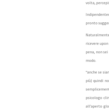
volta, percep
Indipendentem
pronto sugger
Naturalmente
ricevere upon
pena, non sei
modo.
“anche se sia
più) quindi n
semplicement
psicologo cli
all’aperto gl