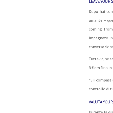
LEAVE YOUR 
Dopo hai comp
amante – ques
coming from 
impegnato in 
conversazione
Tuttavia, se s
â € em fino in
“Sii compassi
controllo di tu
VALUTA YOUR
Durante la dis