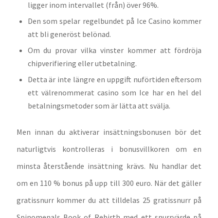
ligger inom intervallet (från) över 96%.
Den som spelar regelbundet på Ice Casino kommer
att bli generöst belönad.
Om du provar vilka vinster kommer att fördröja
chipverifiering eller utbetalning.
Detta är inte längre en uppgift nuförtiden eftersom
ett välrenommerat casino som Ice har en hel del
betalningsmetoder som är lätta att svälja.
Men innan du aktiverar insättningsbonusen bör det
naturligtvis kontrolleras i bonusvillkoren om en
minsta återstående insättning krävs. Nu handlar det
om en 110 % bonus på upp till 300 euro. När det gäller
gratissnurr kommer du att tilldelas 25 gratissnurr på
Spinomenals Book of Rebirth med ett snurrvärde på