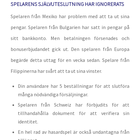
SPELARENS SJÄLVUTESLUTNING HAR IGNORERATS
Spelaren från Mexiko har problem med att ta ut sina
pengar. Spelaren från Bulgarien har satt in pengar på
sitt bankkonto. Men betalningen försenades och
bonuserbjudandet gick ut. Den spelaren från Europa
begärde detta uttag för en vecka sedan. Spelare från
Filippinerna har svårt att ta ut sina vinster.
Din användare har 5 beställningar för att slutföra
många nödvändiga försäljningar.
Spelaren från Schweiz har förbjudits för att
tillhandahålla dokument för att verifiera sin
identitet.
En hel rad av hasardspel är också undantagna från