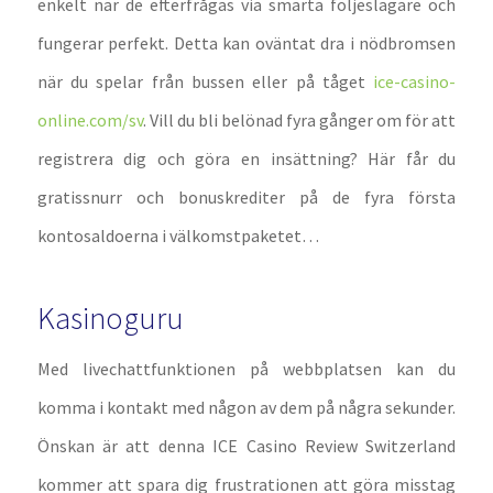
enkelt när de efterfrågas via smarta följeslagare och
fungerar perfekt. Detta kan oväntat dra i nödbromsen
när du spelar från bussen eller på tåget
ice-casino-
online.com/sv
. Vill du bli belönad fyra gånger om för att
registrera dig och göra en insättning? Här får du
gratissnurr och bonuskrediter på de fyra första
kontosaldoerna i välkomstpaketet…
Kasinoguru
Med livechattfunktionen på webbplatsen kan du
komma i kontakt med någon av dem på några sekunder.
Önskan är att denna ICE Casino Review Switzerland
kommer att spara dig frustrationen att göra misstag