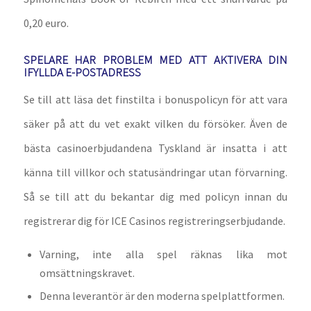
0,20 euro.
SPELARE HAR PROBLEM MED ATT AKTIVERA DIN
IFYLLDA E-POSTADRESS
Se till att läsa det finstilta i bonuspolicyn för att vara
säker på att du vet exakt vilken du försöker. Även de
bästa casinoerbjudandena Tyskland är insatta i att
känna till villkor och statusändringar utan förvarning.
Så se till att du bekantar dig med policyn innan du
registrerar dig för ICE Casinos registreringserbjudande.
Varning, inte alla spel räknas lika mot
omsättningskravet.
Denna leverantör är den moderna spelplattformen.