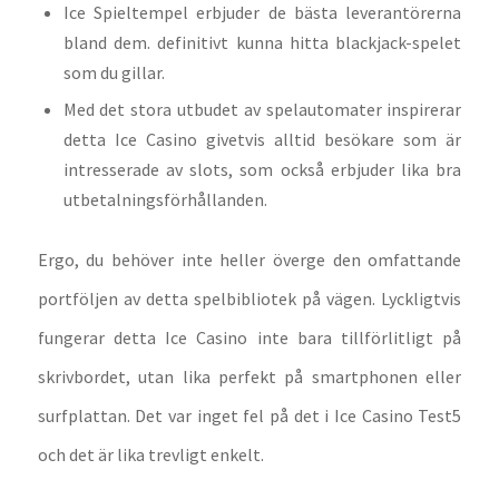
Ice Spieltempel erbjuder de bästa leverantörerna
bland dem. definitivt kunna hitta blackjack-spelet
som du gillar.
Med det stora utbudet av spelautomater inspirerar
detta Ice Casino givetvis alltid besökare som är
intresserade av slots, som också erbjuder lika bra
utbetalningsförhållanden.
Ergo, du behöver inte heller överge den omfattande
portföljen av detta spelbibliotek på vägen. Lyckligtvis
fungerar detta Ice Casino inte bara tillförlitligt på
skrivbordet, utan lika perfekt på smartphonen eller
surfplattan. Det var inget fel på det i Ice Casino Test5
och det är lika trevligt enkelt.