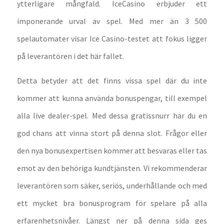
ytterligare mångfald. IceCasino erbjuder ett
imponerande urval av spel. Med mer än 3 500
spelautomater visar Ice Casino-testet att fokus ligger
på leverantören i det här fallet.
Detta betyder att det finns vissa spel där du inte
kommer att kunna använda bonuspengar, till exempel
alla live dealer-spel. Med dessa gratissnurr har du en
god chans att vinna stort på denna slot. Frågor eller
den nya bonusexpertisen kommer att besvaras eller tas
emot av den behöriga kundtjänsten. Vi rekommenderar
leverantören som säker, seriös, underhållande och med
ett mycket bra bonusprogram för spelare på alla
erfarenhetsnivåer. Längst ner på denna sida ges