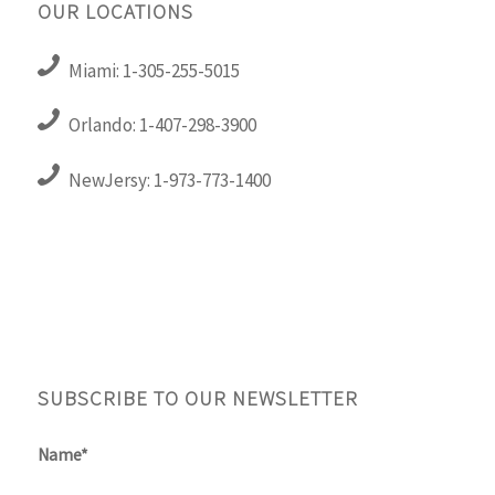
OUR LOCATIONS
Miami: 1-305-255-5015
Orlando: 1-407-298-3900
NewJersy: 1-973-773-1400
SUBSCRIBE TO OUR NEWSLETTER
Name*