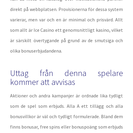
direkt på webbplatsen. Provisionerna för dessa system
varierar, men var och en är minimal och prisvärd. Allt
som allt är Ice Casino ett genomsnittligt kasino, vilket
är särskilt övertygande på grund av de smutsiga och
olika bonuserbjudandena.
Uttag från denna spelare
kommer att avvisas
Aktioner och andra kampanjer är ordnade lika tydligt
som de spel som erbjuds. Alla A ett tillägg och alla
bonusvillkor är väl och tydligt formulerade. Bland dem
finns bonusar, free spins eller bonuspoäng som erbjuds