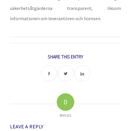
säkerhetsåtgärderna transparent, liksom
informationen om leverantören och licensen.
SHARE THIS ENTRY
0
REPLIES
LEAVE A REPLY