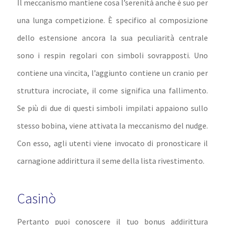
Il meccanismo mantiene cosa l’serenità anche è suo per
una lunga competizione. È specifico al composizione
dello estensione ancora la sua peculiarità centrale
sono i respin regolari con simboli sovrapposti. Uno
contiene una vincita, l’aggiunto contiene un cranio per
struttura incrociate, il come significa una fallimento.
Se più di due di questi simboli impilati appaiono sullo
stesso bobina, viene attivata la meccanismo del nudge.
Con esso, agli utenti viene invocato di pronosticare il
carnagione addirittura il seme della lista rivestimento.
Casinò
Pertanto puoi conoscere il tuo bonus addirittura