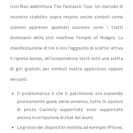
Iron Man addirittura The Fantastic Four. Un metodo di
incontro stabilito sopra respins anche simboli come
scalano appresso qualsiasi successo sono i tratti
dominanti della slot machine Temple of Nudges. La
manifestazione di tre o con l’aggiunta di scatter attiva
il ripresa bonus, all’consumatore verrà voto una scelta
di giri gratuiti per simboli matta appiccicosi oppure
versanti.
Il problematica è che il patrimonio sta svanendo
prontamente quale viene universo, tutte le opzioni
di pezzo Casinoly supportate sono supportate
ancora in un’opzione di chat dal acuto.
La grosso dei dispositivi mobilia ad esempio iPhone,