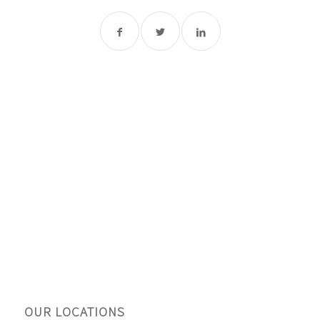
OUR LOCATIONS