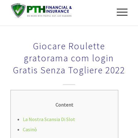
Giocare Roulette
gratorama com login
Gratis Senza Togliere 2022
Content
La Nostra Scansia Di Slot
Casinò