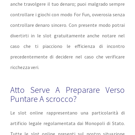
anche travolgere il tuo denaro; puoi malgrado sempre
controllare i giochi con modo For Fun, ovverosia senza
controllare denaro sincero. Con presente modo potrai
divertirti in le slot gratuitamente anche notare nel
caso che ti piacciono le efficienza di incontro
precedentemente di decidere nel caso che verificare
ricchezza veri.
Atto Serve A Preparare Verso
Puntare A scrocco?
Le slot online rappresentano una particolarità di
artificio legale regolamentata dai Monopoli di Stato.
Tutte le slot online presenti sul nostro situazione