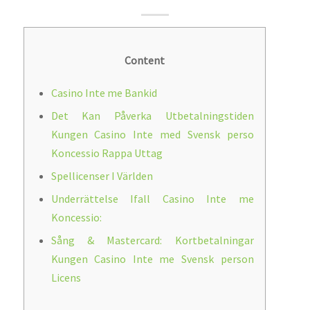
Content
Casino Inte me Bankid
Det Kan Påverka Utbetalningstiden
Kungen Casino Inte med Svensk perso
Koncessio Rappa Uttag
Spellicenser I Världen
Underrättelse Ifall Casino Inte me
Koncessio:
Sång & Mastercard: Kortbetalningar
Kungen Casino Inte me Svensk person
Licens