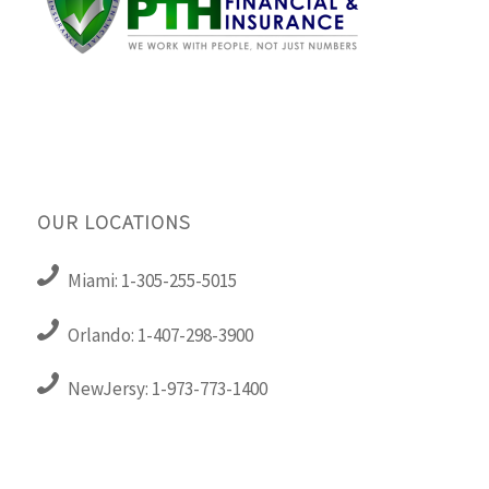
OUR LOCATIONS
Miami: 1-305-255-5015
Orlando: 1-407-298-3900
NewJersy: 1-973-773-1400