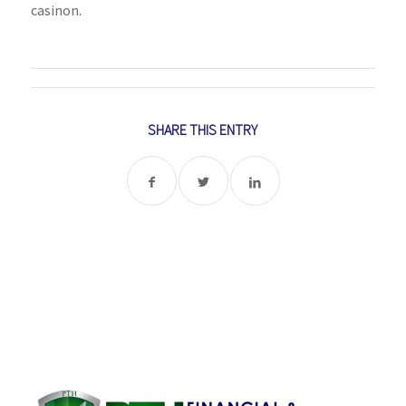
casinon.
SHARE THIS ENTRY