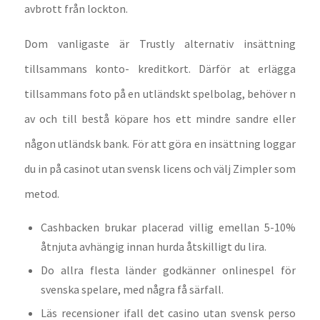
avbrott från lockton.
Dom vanligaste är Trustly alternativ insättning
tillsammans konto- kreditkort. Därför at erlägga
tillsammans foto på en utländskt spelbolag, behöver n
av och till bestå köpare hos ett mindre sandre eller
någon utländsk bank. För att göra en insättning loggar
du in på casinot utan svensk licens och välj Zimpler som
metod.
Cashbacken brukar placerad villig emellan 5-10%
åtnjuta avhängig innan hurda åtskilligt du lira.
Do allra flesta länder godkänner onlinespel för
svenska spelare, med några få särfall.
Läs recensioner ifall det casino utan svensk perso