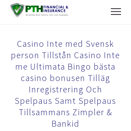
Casino Inte med Svensk
person Tillstån Casino Inte
me Ultimata Bingo bästa
casino bonusen Tilläg
Inregistrering Och
Spelpaus Samt Spelpaus
Tillsammans Zimpler &
Bankid