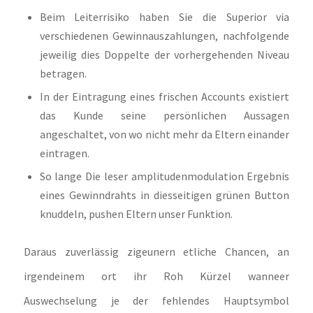
Beim Leiterrisiko haben Sie die Superior via
verschiedenen Gewinnauszahlungen, nachfolgende
jeweilig dies Doppelte der vorhergehenden Niveau
betragen.
In der Eintragung eines frischen Accounts existiert
das Kunde seine persönlichen Aussagen
angeschaltet, von wo nicht mehr da Eltern einander
eintragen.
So lange Die leser amplitudenmodulation Ergebnis
eines Gewinndrahts in diesseitigen grünen Button
knuddeln, pushen Eltern unser Funktion.
Daraus zuverlässig zigeunern etliche Chancen, an
irgendeinem ort ihr Roh Kürzel wanneer
Auswechselung je der fehlendes Hauptsymbol