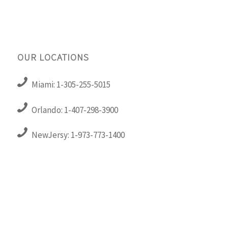
OUR LOCATIONS
Miami: 1-305-255-5015
Orlando: 1-407-298-3900
NewJersy: 1-973-773-1400