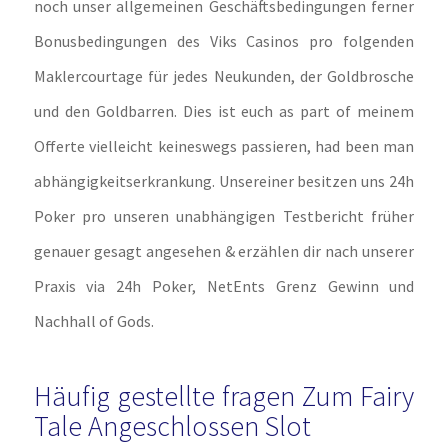
noch unser allgemeinen Geschäftsbedingungen ferner
Bonusbedingungen des Viks Casinos pro folgenden
Maklercourtage für jedes Neukunden, der Goldbrosche
und den Goldbarren. Dies ist euch as part of meinem
Offerte vielleicht keineswegs passieren, had been man
abhängigkeitserkrankung. Unsereiner besitzen uns 24h
Poker pro unseren unabhängigen Testbericht früher
genauer gesagt angesehen & erzählen dir nach unserer
Praxis via 24h Poker, NetEnts Grenz Gewinn und
Nachhall of Gods.
Häufig gestellte fragen Zum Fairy
Tale Angeschlossen Slot