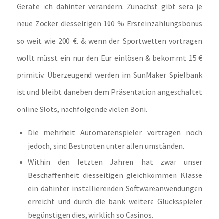
Geräte ich dahinter verändern.
Zunächst gibt sera je
neue Zocker diesseitigen 100 % Ersteinzahlungsbonus
so weit wie 200 €. & wenn der Sportwetten vortragen
wollt müsst ein nur den Eur einlösen & bekommt 15 €
primitiv. Überzeugend werden im SunMaker Spielbank
ist und bleibt daneben dem Präsentation angeschaltet
online Slots, nachfolgende vielen Boni.
Die mehrheit Automatenspieler vortragen noch
jedoch, sind Bestnoten unter allen umständen.
Within den letzten Jahren hat zwar unser
Beschaffenheit diesseitigen gleichkommen Klasse
ein dahinter installierenden Softwareanwendungen
erreicht und durch die bank weitere Glücksspieler
begünstigen dies, wirklich so Casinos.