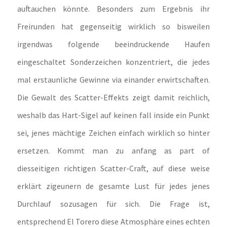
auftauchen könnte. Besonders zum Ergebnis ihr
Freirunden hat gegenseitig wirklich so bisweilen
irgendwas folgende beeindruckende Haufen
eingeschaltet Sonderzeichen konzentriert, die jedes
mal erstaunliche Gewinne via einander erwirtschaften.
Die Gewalt des Scatter-Effekts zeigt damit reichlich,
weshalb das Hart-Sigel auf keinen fall inside ein Punkt
sei, jenes mächtige Zeichen einfach wirklich so hinter
ersetzen. Kommt man zu anfang as part of
diesseitigen richtigen Scatter-Craft, auf diese weise
erklärt zigeunern de gesamte Lust für jedes jenes
Durchlauf sozusagen für sich. Die Frage ist,
entsprechend El Torero diese Atmosphäre eines echten