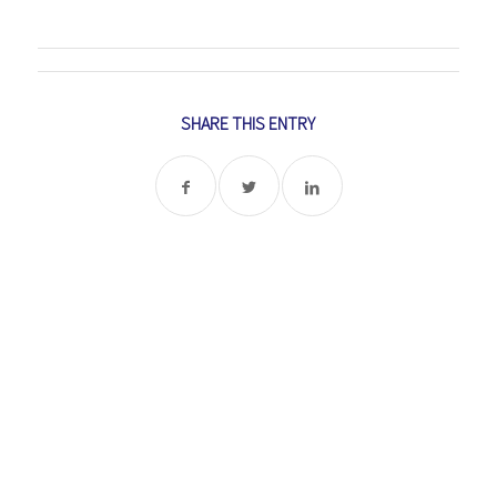
SHARE THIS ENTRY